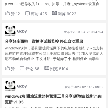
p version已修改为1）、ss、jq等，并通过systemd设置自启
动，安装完成后即可使用，如果想停止，可以将tt.servi...
赞
12
评论
425
浏览
9022
Qcby
发布于2023-04-26 08:47:24
分享好东西啦，甜糖测试版监控 停止自动重启
windows软件，丢到甜糖局域网下的电脑挂着就行了~也支持
远程监控管理(你得有公网且把端口映射出去了) 加入测试两天
动不动就自动停止 不发补贴~于是弄了个 检测停止 自动重启
的小工具。 傻逼式操作 填入你得 设备IP:端口 然后下方选择
赞
评论
66
浏览
5194
你的业务(需要先...
Qcby
发布于2023-02-14 17:09:32
windows端 甜糖流量监控预测工具分享[新增曲线统计表]
更新 v1.05