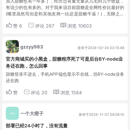
加入甜糖也有一年多了，经历过有量无量从几毛到几十收益，
有说少的也有多的。对于我来说目前甜糖是全网性价比最好的
(嘴里虽然骂但是和其他友商一比还是甜糖牛逼！)，无聊之余
写了一个通过爱快后台监控甜糖流量的小工具,适用于有强迫
赞
6
评论
267
浏览
10603
症(想时刻关注甜糖跑量)且设备多带宽高...
gzzyy983
发布于2024-02-24 03:15:48
官方商城买的小黑盒，甜糖程序死了可是后台BY-node业
务还在跑，怎么回事
甜糖登录不进去，手机APP端也显示不在线，但BY-node业务
还在跑
赞
评论
20
浏览
1584
一
一个大橙子
发布于2024-11-07 09:29:10
部署已经24小时了，没有流量