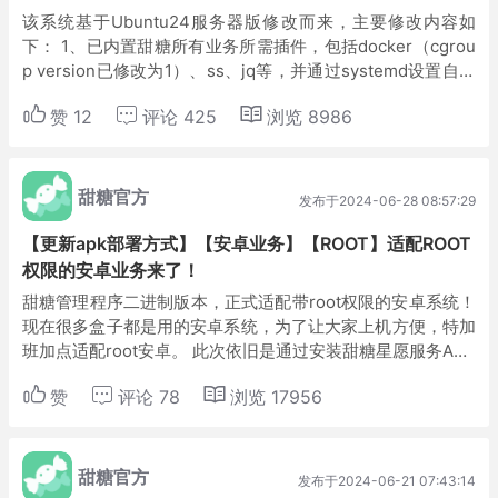
该系统基于Ubuntu24服务器版修改而来，主要修改内容如
下： 1、已内置甜糖所有业务所需插件，包括docker（cgrou
p version已修改为1）、ss、jq等，并通过systemd设置自启
动，安装完成后即可使用，如果想停止，可以将tt.servi...
赞
12
评论
425
浏览
8986
甜糖官方
发布于2024-06-28 08:57:29
【更新apk部署方式】【安卓业务】【ROOT】适配ROOT
权限的安卓业务来了！
甜糖管理程序二进制版本，正式适配带root权限的安卓系统！
现在很多盒子都是用的安卓系统，为了让大家上机方便，特加
班加点适配root安卓。 此次依旧是通过安装甜糖星愿服务APK
运行，目前最新版本号是v5.0.0。该版本会自动获取系统root
赞
评论
78
浏览
17956
权限，如果能获取...
甜糖官方
发布于2024-06-21 07:43:14