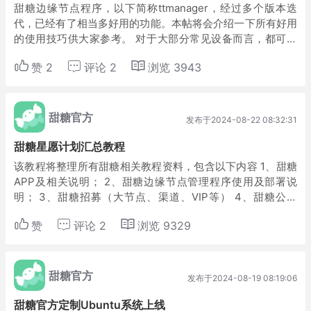
甜糖边缘节点程序，以下简称ttmanager，经过多个版本迭
代，已经有了相当多好用的功能。本帖将会介绍一下所有好用
的使用技巧供大家参考。 对于大部分常见设备而言，都可以
直接使用我们的二进制部署命令，或者自行刷机成任意armbia
赞
2
评论
2
浏览
3943
n后再使用该快速部署： ht...
甜糖官方
发布于2024-08-22 08:32:31
甜糖星愿计划汇总教程
该教程将整理所有甜糖相关教程资料，包含以下内容 1、甜糖
APP及相关说明； 2、甜糖边缘节点管理程序使用及部署说
明； 3、甜糖招募（大节点、渠道、VIP等） 4、甜糖公众
号； 5、甜糖镜像程序、固件汇总及其他。 一、甜糖APP 甜
赞
评论
2
浏览
9329
糖app用于绑定设备，同时...
甜糖官方
发布于2024-08-19 08:19:06
甜糖官方定制Ubuntu系统上线