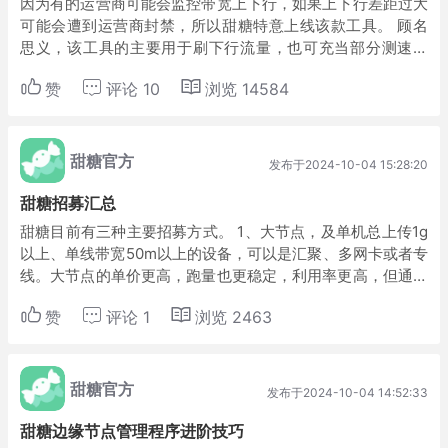
因为有的运营商可能会监控带宽上下行，如果上下行差距过大
可能会遭到运营商封禁，所以甜糖特意上线该款工具。 顾名
思义，该工具的主要用于刷下行流量，也可充当部分测速功
能。主要特点有 1、资源不会下载到磁盘，不会影响磁盘写入
赞
评论
10
浏览
14584
寿命； 2、可以指定网卡、线程数、资源地...
甜糖官方
发布于2024-10-04 15:28:20
甜糖招募汇总
甜糖目前有三种主要招募方式。 1、大节点，及单机总上传1g
以上、单线带宽50m以上的设备，可以是汇聚、多网卡或者专
线。大节点的单价更高，跑量也更稳定，利用率更高，但通常
需要使用服务器部署。 2、渠道。通过对接甜糖提供的API，
赞
评论
1
浏览
2463
接入自有的账号系统，自行管理收...
甜糖官方
发布于2024-10-04 14:52:33
甜糖边缘节点管理程序进阶技巧