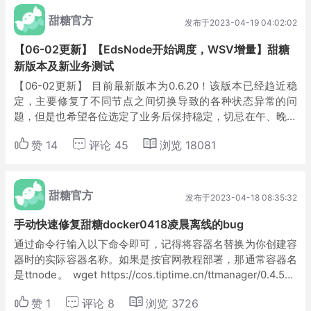
甜糖官方
发布于2023-04-19 04:02:02
【06-02更新】【EdsNode开始调度，WSV增量】甜糖
新版本及新业务测试
【06-02更新】 目前最新版本为0.6.20！该版本已经趋近稳
定，主要修复了不同节点之间切换导致的各种状态异常的问
题，但是也希望各位选定了业务后保持稳定，切忌在午、晚高
峰切业务！！！ 因为上游接口的问题，目前也仅有新版能显
赞
14
评论
45
浏览
18081
示更详尽的信息（虽然还有些bug...
甜糖官方
发布于2023-04-18 08:35:32
手动快速修复甜糖docker0418凌晨离线的bug
通过命令行输入以下命令即可，记得将容器名替换为你创建容
器时的实际容器名称。如果是按官网教程部署，那通常容器名
是ttnode。 wget https://cos.tiptime.cn/ttmanager/0.4.50/i
spHotfix.sh && chm...
赞
1
评论
8
浏览
3726